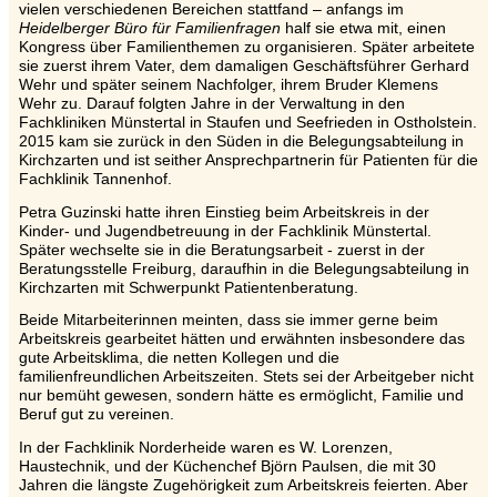
vielen verschiedenen Bereichen stattfand – anfangs im
Heidelberger Büro für Familienfragen
half sie etwa mit, einen
Kongress über Familienthemen zu organisieren. Später arbeitete
sie zuerst ihrem Vater, dem damaligen Geschäftsführer Gerhard
Wehr und später seinem Nachfolger, ihrem Bruder Klemens
Wehr zu. Darauf folgten Jahre in der Verwaltung in den
Fachkliniken Münstertal in Staufen und Seefrieden in Ostholstein.
2015 kam sie zurück in den Süden in die Belegungsabteilung in
Kirchzarten und ist seither Ansprechpartnerin für Patienten für die
Fachklinik Tannenhof.
Petra Guzinski hatte ihren Einstieg beim Arbeitskreis in der
Kinder- und Jugendbetreuung in der Fachklinik Münstertal.
Später wechselte sie in die Beratungsarbeit - zuerst in der
Beratungsstelle Freiburg, daraufhin in die Belegungsabteilung in
Kirchzarten mit Schwerpunkt Patientenberatung.
Beide Mitarbeiterinnen meinten, dass sie immer gerne beim
Arbeitskreis gearbeitet hätten und erwähnten insbesondere das
gute Arbeitsklima, die netten Kollegen und die
familienfreundlichen Arbeitszeiten. Stets sei der Arbeitgeber nicht
nur bemüht gewesen, sondern hätte es ermöglicht, Familie und
Beruf gut zu vereinen.
In der Fachklinik Norderheide waren es W. Lorenzen,
Haustechnik, und der Küchenchef Björn Paulsen, die mit 30
Jahren die längste Zugehörigkeit zum Arbeitskreis feierten. Aber