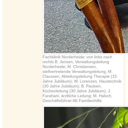
Fachklinik Norderheide: von links nach
rechts B. Jensen, Verwaltungsleitung
Norderheide; M. Christiansen,
stellvertretende Verwaltungsleitung; M.
Claussen, Abteilungsleitung Therapie (15
Jahre Jubiläum); W. Lorenzen, Haustechnik
(30 Jahre Jubiläum); B. Paulsen,
Küchenleitung (30 Jahre Jubiläum), J.
Farahani, ärztliche Leitung; M. Halsch,
Geschäftsführer AK Familienhilfe