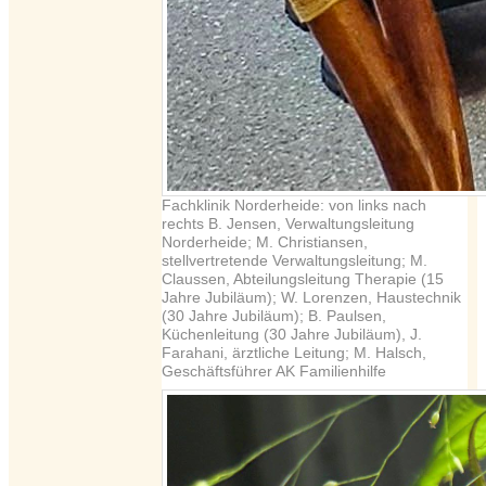
Fachklinik Norderheide: von links nach
rechts B. Jensen, Verwaltungsleitung
Norderheide; M. Christiansen,
stellvertretende Verwaltungsleitung; M.
Claussen, Abteilungsleitung Therapie (15
Jahre Jubiläum); W. Lorenzen, Haustechnik
(30 Jahre Jubiläum); B. Paulsen,
Küchenleitung (30 Jahre Jubiläum), J.
Farahani, ärztliche Leitung; M. Halsch,
Geschäftsführer AK Familienhilfe