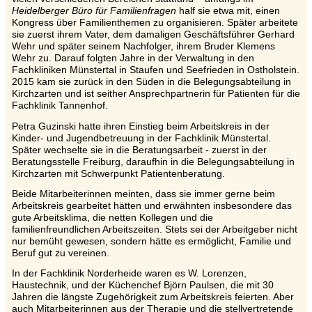
Heidelberger Büro für Familienfragen
half sie etwa mit, einen
Kongress über Familienthemen zu organisieren. Später arbeitete
sie zuerst ihrem Vater, dem damaligen Geschäftsführer Gerhard
Wehr und später seinem Nachfolger, ihrem Bruder Klemens
Wehr zu. Darauf folgten Jahre in der Verwaltung in den
Fachkliniken Münstertal in Staufen und Seefrieden in Ostholstein.
2015 kam sie zurück in den Süden in die Belegungsabteilung in
Kirchzarten und ist seither Ansprechpartnerin für Patienten für die
Fachklinik Tannenhof.
Petra Guzinski hatte ihren Einstieg beim Arbeitskreis in der
Kinder- und Jugendbetreuung in der Fachklinik Münstertal.
Später wechselte sie in die Beratungsarbeit - zuerst in der
Beratungsstelle Freiburg, daraufhin in die Belegungsabteilung in
Kirchzarten mit Schwerpunkt Patientenberatung.
Beide Mitarbeiterinnen meinten, dass sie immer gerne beim
Arbeitskreis gearbeitet hätten und erwähnten insbesondere das
gute Arbeitsklima, die netten Kollegen und die
familienfreundlichen Arbeitszeiten. Stets sei der Arbeitgeber nicht
nur bemüht gewesen, sondern hätte es ermöglicht, Familie und
Beruf gut zu vereinen.
In der Fachklinik Norderheide waren es W. Lorenzen,
Haustechnik, und der Küchenchef Björn Paulsen, die mit 30
Jahren die längste Zugehörigkeit zum Arbeitskreis feierten. Aber
auch Mitarbeiterinnen aus der Therapie und die stellvertretende