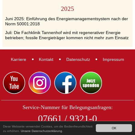
2025
Juni 2025: Einführung des Energiemanagementsystem nach der
Norm 50001:2018
Juli: Die Fachklinik Tannenhof wird mit regenerativer Energie
betrieben; fossile Energieträger kommen nicht mehr zum Einsatz
Karriere
Kontakt
Datenschutz
Impressum
Service-Nummer für Belegungsanfragen:
07661 / 9321-0
Diese Webseite verwendet Cookies, um die Bedienfreundlichkeit
OK
zu erhöhen.
Unsere Datenschutzerklärung.