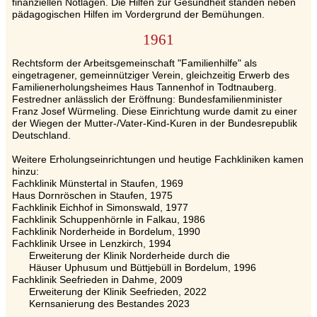
finanziellen Notlagen. Die Hilfen zur Gesundheit standen neben
pädagogischen Hilfen im Vordergrund der Bemühungen.
1961
Rechtsform der Arbeitsgemeinschaft "Familienhilfe" als
eingetragener, gemeinnütziger Verein, gleichzeitig Erwerb des
Familienerholungsheimes Haus Tannenhof in Todtnauberg.
Festredner anlässlich der Eröffnung: Bundesfamilienminister
Franz Josef Würmeling. Diese Einrichtung wurde damit zu einer
der Wiegen der Mutter-/Vater-Kind-Kuren in der Bundesrepublik
Deutschland.
Weitere Erholungseinrichtungen und heutige Fachkliniken kamen
hinzu:
Fachklinik Münstertal in Staufen, 1969
Haus Dornröschen in Staufen, 1975
Fachklinik Eichhof in Simonswald, 1977
Fachklinik Schuppenhörnle in Falkau, 1986
Fachklinik Norderheide in Bordelum, 1990
Fachklinik Ursee in Lenzkirch, 1994
Erweiterung der Klinik Norderheide durch die
Häuser Uphusum und Büttjebüll in Bordelum, 1996
Fachklinik Seefrieden in Dahme, 2009
Erweiterung der Klinik Seefrieden, 2022
Kernsanierung des Bestandes 2023