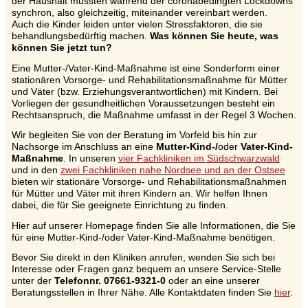
der Haushalt mussten während der coronabedingten Lockdowns
synchron, also gleichzeitig, miteinander vereinbart werden.
Auch die Kinder leiden unter vielen Stressfaktoren, die sie
behandlungsbedürftig machen.
Was können Sie heute, was
können Sie jetzt tun?
Eine Mutter-/Vater-Kind-Maßnahme ist eine Sonderform einer
stationären Vorsorge- und Rehabilitationsmaßnahme für Mütter
und Väter (bzw. Erziehungsverantwortlichen) mit Kindern. Bei
Vorliegen der gesundheitlichen Voraussetzungen besteht ein
Rechtsanspruch, die Maßnahme umfasst in der Regel 3 Wochen.
Wir begleiten Sie von der Beratung im Vorfeld bis hin zur
Nachsorge im Anschluss an eine
Mutter-Kind-/
oder
Vater-Kind-
Maßnahme
. In unseren
vier Fachkliniken im Südschwarzwald
und in den
zwei Fachkliniken nahe Nordsee und an der Ostsee
bieten wir stationäre Vorsorge- und Rehabilitationsmaßnahmen
für Mütter und Väter mit ihren Kindern an. Wir helfen Ihnen
dabei, die für Sie geeignete Einrichtung zu finden.
Hier auf unserer Homepage finden Sie alle Informationen, die Sie
für eine Mutter-Kind-/oder Vater-Kind-Maßnahme benötigen.
Bevor Sie direkt in den Kliniken anrufen, wenden Sie sich bei
Interesse oder Fragen ganz bequem an unsere Service-Stelle
unter der
Telefonnr. 07661-9321-0
oder an eine unserer
Beratungsstellen in Ihrer Nähe. Alle Kontaktdaten finden Sie
hier
.