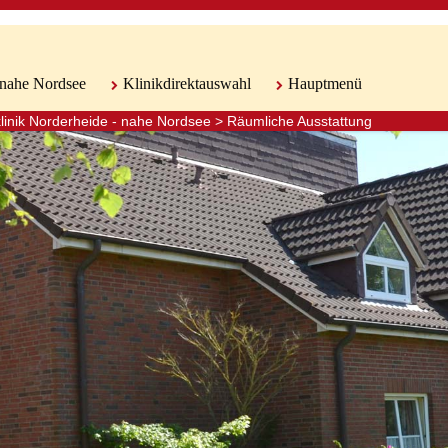
 nahe Nordsee
Klinikdirektauswahl
Hauptmenü
linik Norderheide - nahe Nordsee
>
Räumliche Ausstattung